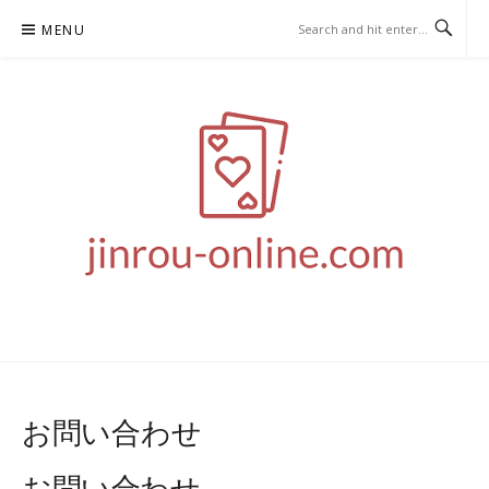
Skip
MENU
to
content
JINROU-ONLINE.COM – カジ
ノ戦略
お問い合わせ
お問い合わせ