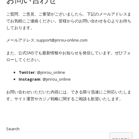
ご質問、ご意見、ご要望がございましたら、下記のメールアドレスま
でお気軽にご連絡ください。皆様からのお問い合わせを心よりお待ち
しております。
メールアドレス:
support@jinrou-online.com
また、公式SNSでも最新情報やお知らせを発信しています。ぜひフォ
ローしてください。
Twitter:
@jinrou_online
Instagram:
@jinrou_online
お問い合わせいただいた内容には、できる限り迅速にご対応いたしま
す。サイト運営やカジノ戦略に関するご相談も歓迎いたします。
Search