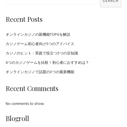
SEARCH
Recent Posts
オンラインカジノの新機能TOP6を解説
カジノゲーム初心者向け5つのアドバイス
カジノのヒント：実践で役立つ5つの豆知識
6つのカジノゲームを比較！初心者におすすめは？
オンラインカジノで話題の3つの最新機能
Recent Comments
No comments to show.
Blogroll