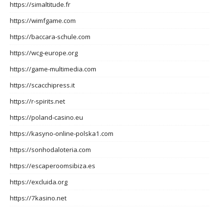
https://simaltitude.fr
https://wimfgame.com
https://baccara-schule.com
https://wcg-europe.org
https://game-multimedia.com
https://scacchipress.it
https://r-spirits.net
https://poland-casino.eu
https://kasyno-online-polska1.com
https://sonhodaloteria.com
https://escaperoomsibiza.es
https://excluida.org
https://7kasino.net