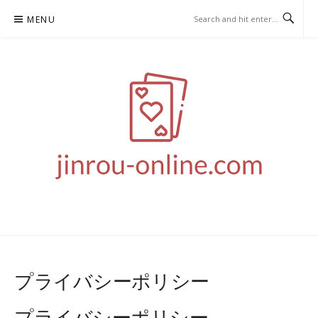
Skip
MENU
to
content
JINROU-ONLINE.COM – カジ
ノ戦略
プライバシーポリシー
プライバシーポリシー