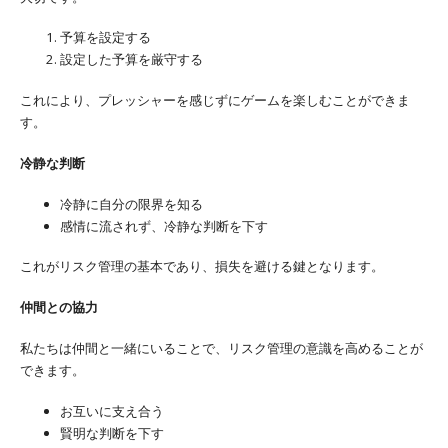
予算を設定する
設定した予算を厳守する
これにより、プレッシャーを感じずにゲームを楽しむことができま
す。
冷静な判断
冷静に自分の限界を知る
感情に流されず、冷静な判断を下す
これがリスク管理の基本であり、損失を避ける鍵となります。
仲間との協力
私たちは仲間と一緒にいることで、リスク管理の意識を高めることが
できます。
お互いに支え合う
賢明な判断を下す