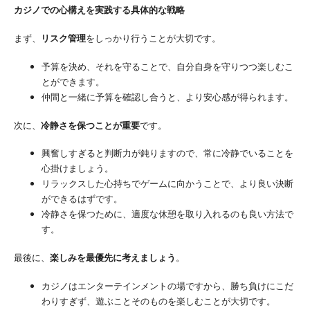
カジノでの心構えを実践する具体的な戦略
まず、
リスク管理
をしっかり行うことが大切です。
予算を決め、それを守ることで、自分自身を守りつつ楽しむこ
とができます。
仲間と一緒に予算を確認し合うと、より安心感が得られます。
次に、
冷静さを保つことが重要
です。
興奮しすぎると判断力が鈍りますので、常に冷静でいることを
心掛けましょう。
リラックスした心持ちでゲームに向かうことで、より良い決断
ができるはずです。
冷静さを保つために、適度な休憩を取り入れるのも良い方法で
す。
最後に、
楽しみを最優先に考えましょう
。
カジノはエンターテインメントの場ですから、勝ち負けにこだ
わりすぎず、遊ぶことそのものを楽しむことが大切です。