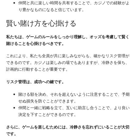
仲間と共に楽しい時間を共有することで、カジノでの経験がよ
り豊かなものになると信じています。
賢い賭け方を心掛ける
私たちは、ゲームのルールをしっかり理解し、オッズを考慮して賢く
賭けることを心掛けるべきです。
これにより、私たち全員が共に楽しみながらも、確かなリスク管理が
できるのです。カジノは楽しみの場でもありますが、冷静さを保ち、
計画的に行動することが重要です。
リスク管理は、成功への鍵です。
賭ける額を決め、それを超えないように注意することで、予期
せぬ損失を防ぐことができます。
仲間と一緒に戦略を立て、互いに助言し合うことで、より良い
決定を下すことができるのです。
さらに、ゲームを楽しむためには、冷静さを忘れずにいることが大切
です。