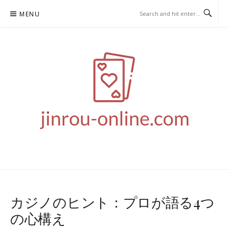
Skip
MENU
to
content
JINROU-ONLINE.COM – カジ
ノ戦略
カジノのヒント：プロが語る4つ
の心構え