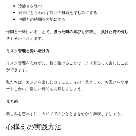
冷静さを保つ
結果にとらわれず次回の挑戦を楽しみにする
仲間との時間を大切にする
仲間と一緒にいることで、
勝った時の喜び
も倍増し、
負けた時の悔し
さ
も分かち合えます。
リスク管理と賢い賭け方
リスク管理を忘れずに、賢く賭けることで、より安心して楽しむこと
ができます。
私たちは、カジノを楽しむコミュニティの一員として、お互いをサポ
ートし合い、楽しい時間を共有しましょう。
まとめ
楽しみを忘れずに、カジノでのひとときを心から満喫しましょう。
心構えの実践方法