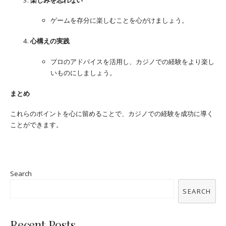
ゲームを存分に楽しむことを心がけましょう。
心構えの実践
プロのアドバイスを活用し、カジノでの経験をより楽し
いものにしましょう。
まとめ
これらのポイントを心に留めることで、カジノでの経験を成功に導く
ことができます。
Search
SEARCH
Recent Posts