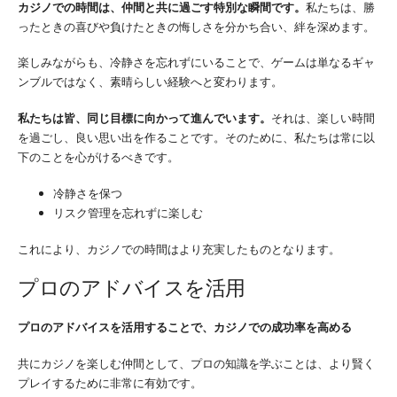
カジノでの時間は、仲間と共に過ごす特別な瞬間です。
私たちは、勝
ったときの喜びや負けたときの悔しさを分かち合い、絆を深めます。
楽しみながらも、冷静さを忘れずにいることで、ゲームは単なるギャ
ンブルではなく、素晴らしい経験へと変わります。
私たちは皆、同じ目標に向かって進んでいます。
それは、楽しい時間
を過ごし、良い思い出を作ることです。そのために、私たちは常に以
下のことを心がけるべきです。
冷静さを保つ
リスク管理を忘れずに楽しむ
これにより、カジノでの時間はより充実したものとなります。
プロのアドバイスを活用
プロのアドバイスを活用することで、カジノでの成功率を高める
共にカジノを楽しむ仲間として、プロの知識を学ぶことは、より賢く
プレイするために非常に有効です。