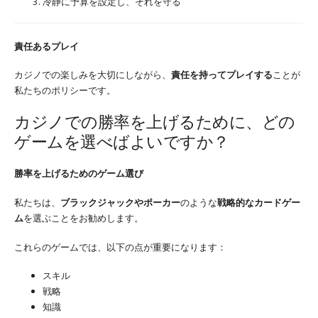
冷静に予算を設定し、それを守る
責任あるプレイ
カジノでの楽しみを大切にしながら、
責任を持ってプレイする
ことが
私たちのポリシーです。
カジノでの勝率を上げるために、どの
ゲームを選べばよいですか？
勝率を上げるためのゲーム選び
私たちは、
ブラックジャックやポーカー
のような
戦略的なカードゲー
ム
を選ぶことをお勧めします。
これらのゲームでは、以下の点が重要になります：
スキル
戦略
知識