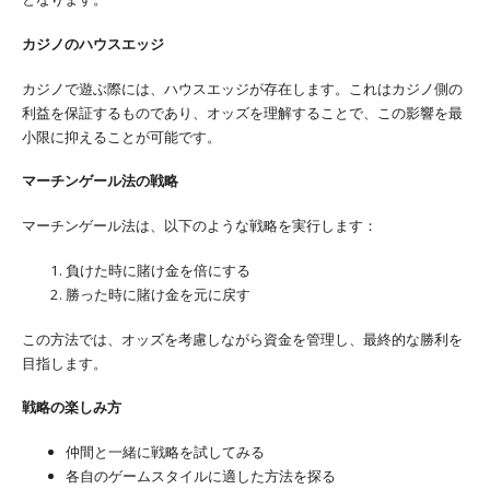
カジノのハウスエッジ
カジノで遊ぶ際には、ハウスエッジが存在します。これはカジノ側の
利益を保証するものであり、オッズを理解することで、この影響を最
小限に抑えることが可能です。
マーチンゲール法の戦略
マーチンゲール法は、以下のような戦略を実行します：
負けた時に賭け金を倍にする
勝った時に賭け金を元に戻す
この方法では、オッズを考慮しながら資金を管理し、最終的な勝利を
目指します。
戦略の楽しみ方
仲間と一緒に戦略を試してみる
各自のゲームスタイルに適した方法を探る