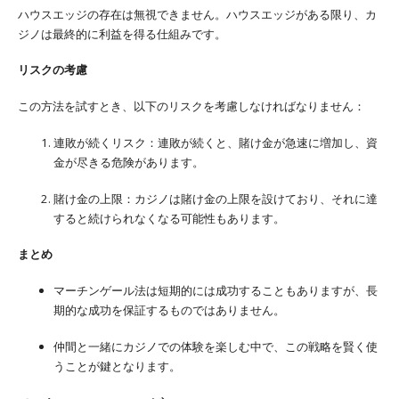
ハウスエッジの存在は無視できません。ハウスエッジがある限り、カ
ジノは最終的に利益を得る仕組みです。
リスクの考慮
この方法を試すとき、以下のリスクを考慮しなければなりません：
連敗が続くリスク：連敗が続くと、賭け金が急速に増加し、資
金が尽きる危険があります。
賭け金の上限：カジノは賭け金の上限を設けており、それに達
すると続けられなくなる可能性もあります。
まとめ
マーチンゲール法は短期的には成功することもありますが、長
期的な成功を保証するものではありません。
仲間と一緒にカジノでの体験を楽しむ中で、この戦略を賢く使
うことが鍵となります。