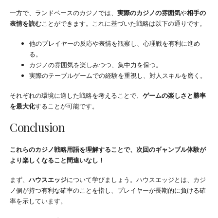
一方で、ランドベースのカジノでは、
実際のカジノの雰囲気
や
相手の
表情を読む
ことができます。これに基づいた戦略は以下の通りです。
他のプレイヤーの反応や表情を観察し、心理戦を有利に進め
る。
カジノの雰囲気を楽しみつつ、集中力を保つ。
実際のテーブルゲームでの経験を重視し、対人スキルを磨く。
それぞれの環境に適した戦略を考えることで、
ゲームの楽しさと勝率
を最大化
することが可能です。
Conclusion
これらのカジノ戦略用語を理解することで、次回のギャンブル体験が
より楽しくなること間違いなし！
まず、
ハウスエッジ
について学びましょう。ハウスエッジとは、カジ
ノ側が持つ有利な確率のことを指し、プレイヤーが長期的に負ける確
率を示しています。