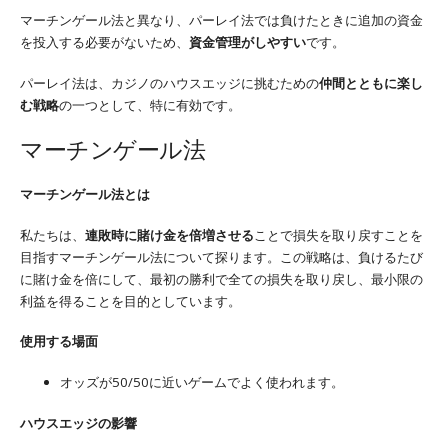
マーチンゲール法と異なり、パーレイ法では負けたときに追加の資金
を投入する必要がないため、
資金管理がしやすい
です。
パーレイ法は、カジノのハウスエッジに挑むための
仲間とともに楽し
む戦略
の一つとして、特に有効です。
マーチンゲール法
マーチンゲール法とは
私たちは、
連敗時に賭け金を倍増させる
ことで損失を取り戻すことを
目指すマーチンゲール法について探ります。この戦略は、負けるたび
に賭け金を倍にして、最初の勝利で全ての損失を取り戻し、最小限の
利益を得ることを目的としています。
使用する場面
オッズが50/50に近いゲームでよく使われます。
ハウスエッジの影響