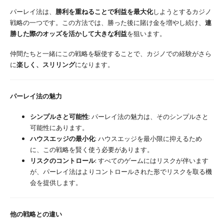
パーレイ法は、
勝利を重ねることで利益を最大化
しようとするカジノ
戦略の一つです。この方法では、勝った後に賭け金を増やし続け、
連
勝した際のオッズを活かして大きな利益
を狙います。
仲間たちと一緒にこの戦略を駆使することで、カジノでの経験がさら
に
楽しく、スリリング
になります。
パーレイ法の魅力
シンプルさと可能性
: パーレイ法の魅力は、そのシンプルさと
可能性にあります。
ハウスエッジの最小化
: ハウスエッジを最小限に抑えるため
に、この戦略を賢く使う必要があります。
リスクのコントロール
: すべてのゲームにはリスクが伴います
が、パーレイ法はよりコントロールされた形でリスクを取る機
会を提供します。
他の戦略との違い