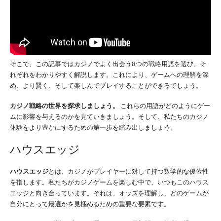
そこで、この記事ではカジノでよく出会う8つの戦略用語を選び、そ
れぞれをわかりやすく解説します。これにより、ゲームへの理解を深
め、より賢く、そして楽しんでプレイすることができるでしょう。
カジノ戦略の世界を探求しましょう。
これらの用語がどのようにゲー
ムに影響を与えるのかを見ていきましょう。そして、私たちのカジノ
体験をより豊かにするための第一歩を踏み出しましょう。
ハウスエッジ
ハウスエッジ
とは、カジノがプレイヤーに対して持つ数学的な優位性
を指します。私たちがカジノゲームを楽しむ中で、いつもこのハウス
エッジと向き合っています。それは、オッズを理解し、どのゲームが
自分にとって最適かを見極めるための重要な要素です。