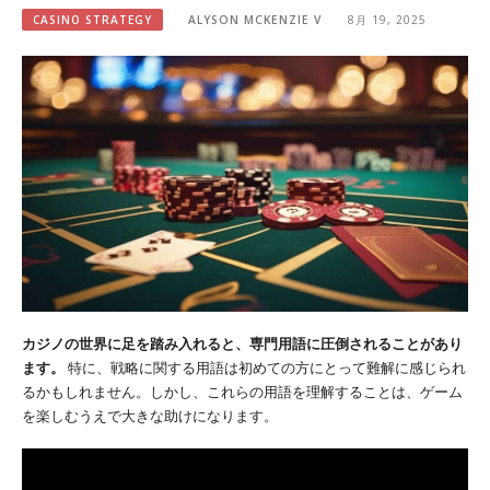
CASINO STRATEGY
ALYSON MCKENZIE V
8月 19, 2025
カジノの世界に足を踏み入れると、専門用語に圧倒されることがあり
ます。
特に、戦略に関する用語は初めての方にとって難解に感じられ
るかもしれません。しかし、これらの用語を理解することは、ゲーム
を楽しむうえで大きな助けになります。