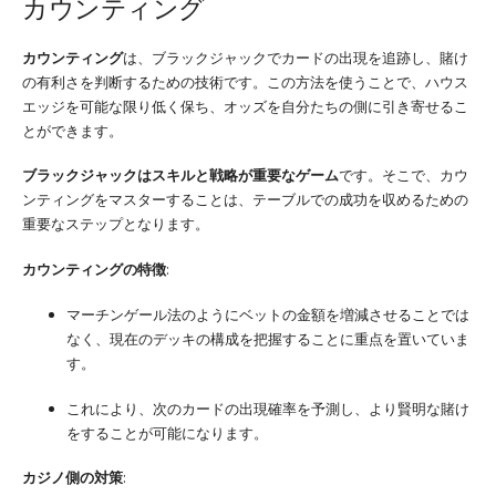
カウンティング
カウンティング
は、ブラックジャックでカードの出現を追跡し、賭け
の有利さを判断するための技術です。この方法を使うことで、ハウス
エッジを可能な限り低く保ち、オッズを自分たちの側に引き寄せるこ
とができます。
ブラックジャックはスキルと戦略が重要なゲーム
です。そこで、カウ
ンティングをマスターすることは、テーブルでの成功を収めるための
重要なステップとなります。
カウンティングの特徴
:
マーチンゲール法のようにベットの金額を増減させることでは
なく、現在のデッキの構成を把握することに重点を置いていま
す。
これにより、次のカードの出現確率を予測し、より賢明な賭け
をすることが可能になります。
カジノ側の対策
: