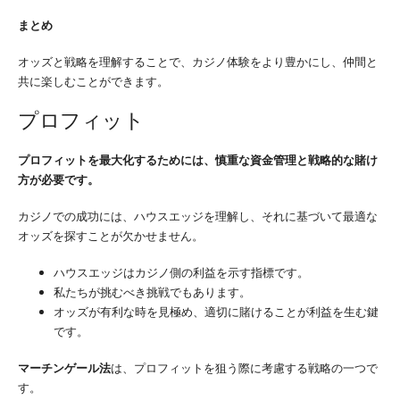
まとめ
オッズと戦略を理解することで、カジノ体験をより豊かにし、仲間と
共に楽しむことができます。
プロフィット
プロフィットを最大化するためには、慎重な資金管理と戦略的な賭け
方が必要です。
カジノでの成功には、ハウスエッジを理解し、それに基づいて最適な
オッズを探すことが欠かせません。
ハウスエッジはカジノ側の利益を示す指標です。
私たちが挑むべき挑戦でもあります。
オッズが有利な時を見極め、適切に賭けることが利益を生む鍵
です。
マーチンゲール法
は、プロフィットを狙う際に考慮する戦略の一つで
す。