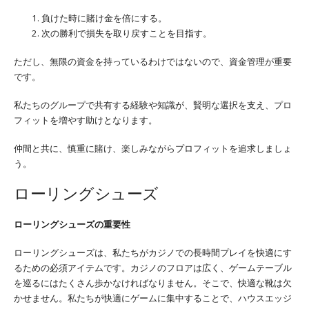
負けた時に賭け金を倍にする。
次の勝利で損失を取り戻すことを目指す。
ただし、無限の資金を持っているわけではないので、資金管理が重要
です。
私たちのグループで共有する経験や知識が、賢明な選択を支え、プロ
フィットを増やす助けとなります。
仲間と共に、慎重に賭け、楽しみながらプロフィットを追求しましょ
う。
ローリングシューズ
ローリングシューズの重要性
ローリングシューズは、私たちがカジノでの長時間プレイを快適にす
るための必須アイテムです。カジノのフロアは広く、ゲームテーブル
を巡るにはたくさん歩かなければなりません。そこで、快適な靴は欠
かせません。私たちが快適にゲームに集中することで、ハウスエッジ