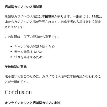
店舗型カジノでの入場制限
店舗型カジノへの入場には
年齢制限
があります。一般的には、
18歳以
上
からカジノへの入場が許可されます。未成年者の入場は厳しく禁止
されています。
この制限は、以下の理由から重要です。
ギャンブルの問題を防ぐため
安全を確保するため
法令を遵守するため
年齢確認の実施
法令遵守と安全のために、カジノでは入場時に年齢確認が行われるこ
とが一般的です。
Conclusion
オンラインカジノと店舗型カジノの利点