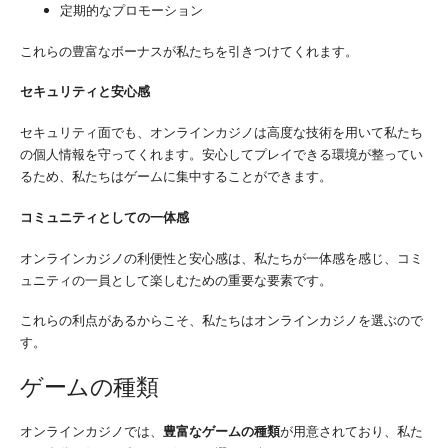
定期的なプロモーション
これらの豊富なボーナスが私たちを引きつけてくれます。
セキュリティと安心感
セキュリティ面でも、オンラインカジノは高度な技術を用いて私たち
の個人情報を守ってくれます。安心してプレイできる環境が整ってい
るため、私たちはゲームに集中することができます。
コミュニティとしての一体感
オンラインカジノの利便性と安心感は、私たちが一体感を感じ、コミ
ュニティの一員として楽しむための重要な要素です。
これらの利点があるからこそ、私たちはオンラインカジノを選ぶので
す。
ゲームの種類
オンラインカジノでは、
豊富なゲームの種類
が用意されており、私た