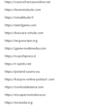
https://casinofrancaisonline.net
https://lesmotsduclic.com
https://simaltitude.fr
https://wimfgame.com
https://baccara-schule.com
https://wcg-europe.org
https://game-multimedia.com
https://scacchipress.it
https://r-spirits.net
https://poland-casino.eu
https://kasyno-online-polska1.com
https://sonhodaloteria.com
https://escaperoomsibiza.es
https://excluida.org