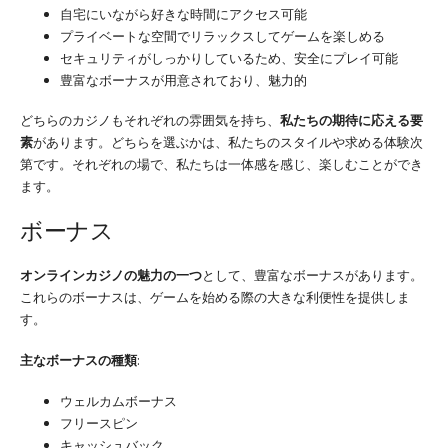
自宅にいながら好きな時間にアクセス可能
プライベートな空間でリラックスしてゲームを楽しめる
セキュリティがしっかりしているため、安全にプレイ可能
豊富なボーナスが用意されており、魅力的
どちらのカジノもそれぞれの雰囲気を持ち、
私たちの期待に応える要
素
があります。どちらを選ぶかは、私たちのスタイルや求める体験次
第です。それぞれの場で、私たちは一体感を感じ、楽しむことができ
ます。
ボーナス
オンラインカジノの魅力の一つ
として、豊富なボーナスがあります。
これらのボーナスは、ゲームを始める際の大きな利便性を提供しま
す。
主なボーナスの種類
:
ウェルカムボーナス
フリースピン
キャッシュバック