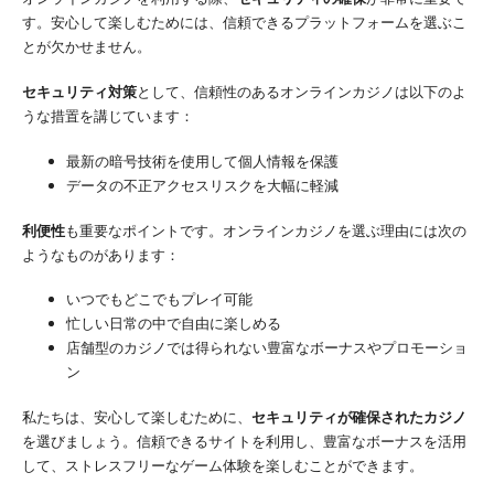
す。安心して楽しむためには、信頼できるプラットフォームを選ぶこ
とが欠かせません。
セキュリティ対策
として、信頼性のあるオンラインカジノは以下のよ
うな措置を講じています：
最新の暗号技術を使用して個人情報を保護
データの不正アクセスリスクを大幅に軽減
利便性
も重要なポイントです。オンラインカジノを選ぶ理由には次の
ようなものがあります：
いつでもどこでもプレイ可能
忙しい日常の中で自由に楽しめる
店舗型のカジノでは得られない豊富なボーナスやプロモーショ
ン
私たちは、安心して楽しむために、
セキュリティが確保されたカジノ
を選びましょう。信頼できるサイトを利用し、豊富なボーナスを活用
して、ストレスフリーなゲーム体験を楽しむことができます。