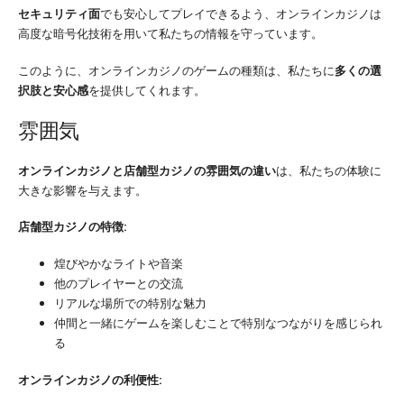
セキュリティ面
でも安心してプレイできるよう、オンラインカジノは
高度な暗号化技術を用いて私たちの情報を守っています。
このように、オンラインカジノのゲームの種類は、私たちに
多くの選
択肢と安心感
を提供してくれます。
雰囲気
オンラインカジノと店舗型カジノの雰囲気の違い
は、私たちの体験に
大きな影響を与えます。
店舗型カジノの特徴:
煌びやかなライトや音楽
他のプレイヤーとの交流
リアルな場所での特別な魅力
仲間と一緒にゲームを楽しむことで特別なつながりを感じられ
る
オンラインカジノの利便性: