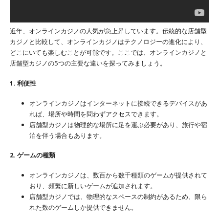
近年、オンラインカジノの人気が急上昇しています。伝統的な店舗型
カジノと比較して、オンラインカジノはテクノロジーの進化により、
どこにいても楽しむことが可能です。ここでは、オンラインカジノと
店舗型カジノの5つの主要な違いを探ってみましょう。
1. 利便性
オンラインカジノはインターネットに接続できるデバイスがあ
れば、場所や時間を問わずアクセスできます。
店舗型カジノは物理的な場所に足を運ぶ必要があり、旅行や宿
泊を伴う場合もあります。
2. ゲームの種類
オンラインカジノは、数百から数千種類のゲームが提供されて
おり、頻繁に新しいゲームが追加されます。
店舗型カジノでは、物理的なスペースの制約があるため、限ら
れた数のゲームしか提供できません。