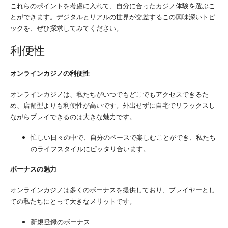
これらのポイントを考慮に入れて、自分に合ったカジノ体験を選ぶこ
とができます。デジタルとリアルの世界が交差するこの興味深いトピ
ックを、ぜひ探求してみてください。
利便性
オンラインカジノの利便性
オンラインカジノは、私たちがいつでもどこでもアクセスできるた
め、店舗型よりも利便性が高いです。外出せずに自宅でリラックスし
ながらプレイできるのは大きな魅力です。
忙しい日々の中で、自分のペースで楽しむことができ、私たち
のライフスタイルにピッタリ合います。
ボーナスの魅力
オンラインカジノは多くのボーナスを提供しており、プレイヤーとし
ての私たちにとって大きなメリットです。
新規登録のボーナス