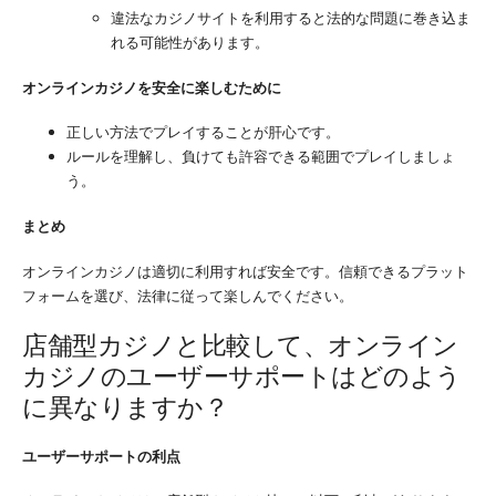
違法なカジノサイトを利用すると法的な問題に巻き込ま
れる可能性があります。
オンラインカジノを安全に楽しむために
正しい方法でプレイすることが肝心です。
ルールを理解し、負けても許容できる範囲でプレイしましょ
う。
まとめ
オンラインカジノは適切に利用すれば安全です。信頼できるプラット
フォームを選び、法律に従って楽しんでください。
店舗型カジノと比較して、オンライン
カジノのユーザーサポートはどのよう
に異なりますか？
ユーザーサポートの利点