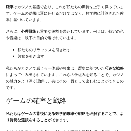
確率
はカジノの基盤であり、これが私たちの期待を上手く操っていま
す。ゲームの結果は運に任せるだけではなく、数学的に計算された確
率に基づいています。
さらに、
心理戦術
も重要な役割を果たしています。例えば、特定の色
や音楽は、以下の目的で選ばれています。
私たちのリラックスを引き出す
興奮を引き出す
私たちがカジノで感じる一体感や興奮は、歴史に基づいた
巧みな戦略
によって生み出されています。これらの仕組みを知ることで、カジノ
の魅力をより深く理解し、共にその一員として楽しむことができるの
です。
ゲームの確率と戦略
私たちはゲームの背後にある数学的確率や戦略を理解することで、よ
り賢明な選択をすることができます。