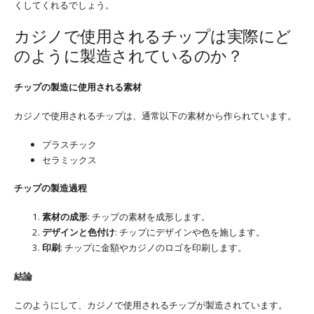
くしてくれるでしょう。
カジノで使用されるチップは実際にど
のように製造されているのか？
チップの製造に使用される素材
カジノで使用されるチップは、通常以下の素材から作られています。
プラスチック
セラミックス
チップの製造過程
素材の成形
: チップの素材を成形します。
デザインと色付け
: チップにデザインや色を施します。
印刷
: チップに金額やカジノのロゴを印刷します。
結論
このようにして、カジノで使用されるチップが製造されています。