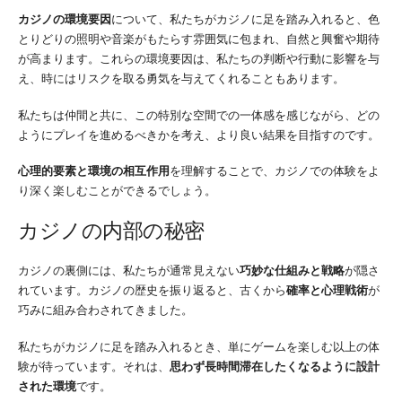
カジノの環境要因
について、私たちがカジノに足を踏み入れると、色
とりどりの照明や音楽がもたらす雰囲気に包まれ、自然と興奮や期待
が高まります。これらの環境要因は、私たちの判断や行動に影響を与
え、時にはリスクを取る勇気を与えてくれることもあります。
私たちは仲間と共に、この特別な空間での一体感を感じながら、どの
ようにプレイを進めるべきかを考え、より良い結果を目指すのです。
心理的要素と環境の相互作用
を理解することで、カジノでの体験をよ
り深く楽しむことができるでしょう。
カジノの内部の秘密
カジノの裏側には、私たちが通常見えない
巧妙な仕組みと戦略
が隠さ
れています。カジノの歴史を振り返ると、古くから
確率と心理戦術
が
巧みに組み合わされてきました。
私たちがカジノに足を踏み入れるとき、単にゲームを楽しむ以上の体
験が待っています。それは、
思わず長時間滞在したくなるように設計
された環境
です。