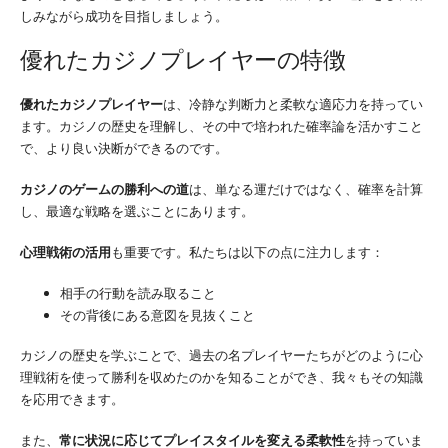
しみながら成功を目指しましょう。
優れたカジノプレイヤーの特徴
優れたカジノプレイヤー
は、冷静な判断力と柔軟な適応力を持ってい
ます。カジノの歴史を理解し、その中で培われた確率論を活かすこと
で、より良い決断ができるのです。
カジノのゲームの勝利への道
は、単なる運だけではなく、確率を計算
し、最適な戦略を選ぶことにあります。
心理戦術の活用
も重要です。私たちは以下の点に注力します：
相手の行動を読み取ること
その背後にある意図を見抜くこと
カジノの歴史を学ぶことで、過去の名プレイヤーたちがどのように心
理戦術を使って勝利を収めたのかを知ることができ、我々もその知識
を応用できます。
また、
常に状況に応じてプレイスタイルを変える柔軟性
を持っていま