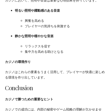
カジノにおいて、照明や音楽は重要な心理効果を持っています。
明るい照明や躍動感のある音楽
興奮を高める
プレイヤーの気持ちを刺激する
静かな照明や穏やかな音楽
リラックスを促す
集中力を高める助けとなる
カジノの環境作り
カジノはこれらの要素をうまく活用して、プレイヤーが快適に楽しめ
る環境を作り出しています。
Conclusion
カジノで勝つための重要なヒント
カジノでの成功には、内部の秘密やゲーム戦略の理解が欠かせませ